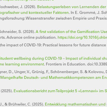
& Hochweber, J. (2026).
Belastungserleben von Lernenden der 
grafischer und kontextueller Faktoren
. In E. Grommé, J. Sch
dungsforschung: Wissenstransfer zwischen Empirie und Praxi
Schneider, S. (2026).
A first validation of the Gamification Us
ts. Advance online publication.
https://doi.org/10.1016/j.chb
 the impact of COVID-19: Practical lessons for future distance
Student wellbeing during COVID-19 – Impact of individual char
ome learning environment
. Frontiers in Education. doi:10.33
ner, D., Unger, V., Grünig, F., Schönenberger, S. & Kolovou, 
n: Mangelhafte Deutsch- und Mathematikkompetenzen am End
. (2025).
Evaluationsbericht zum Teilprojekt 5 «Lernnavi» im 
 J., & Brühwiler, C. (2025).
Entwicklung mathematischen und 