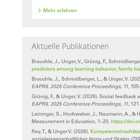
Mehr erfahren
Aktuelle Publikationen
Brauchle, J., Unger, V., Grünig, F., Schmidberge
predictors among learning behavior, family b
Brauchle, J., Schmidberger, L., & Unger, V. (20
EAPRIL 2025 Conference Proceedings, 11
, 105
Grünig, F., & Unger, V. (2026). Social feedbac
EAPRIL 2025 Conference Proceedings, 11
, 121
Leininger, S., Hochweber, J., Naumann, A., & Ha
Measurement in Education, 1–20.
https://doi.
Rey, T., & Unger V. (2026).
Kompetenzeinschätzu
sozialwissenschaftlicher Items und Skalen (ZIS