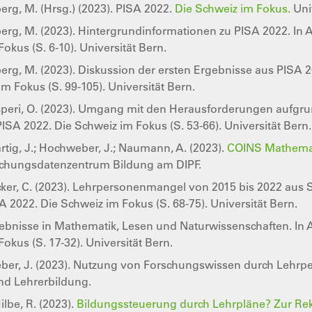
berg, M. (Hrsg.) (2023). PISA 2022.
Die Schweiz im Fokus.
Univ
sberg, M. (2023). Hintergrundinformationen zu PISA 2022. In A
okus (S. 6-10). Universität Bern.
sberg, M. (2023). Diskussion der ersten Ergebnisse aus PISA 2
m Fokus (S. 99-105). Universität Bern.
rosperi, O. (2023). Umgang mit den Herausforderungen aufgru
PISA 2022. Die Schweiz im Fokus (S. 53-66). Universität Bern.
Hartig, J.; Hochweber, J.; Naumann, A. (2023).
COINS Mathemat
schungsdatenzentrum Bildung am DIPF.
cker, C. (2023). Lehrpersonenmangel von 2015 bis 2022 aus Sic
A 2022. Die Schweiz im Fokus (S. 68-75). Universität Bern.
Ergebnisse in Mathematik, Lesen und Naturwissenschaften. In A
okus (S. 17-32). Universität Bern.
weber, J. (2023). Nutzung von Forschungswissen durch Lehrp
nd Lehrerbildung.
ilbe, R. (2023).
Bildungssteuerung durch Lehrpläne? Zur Re