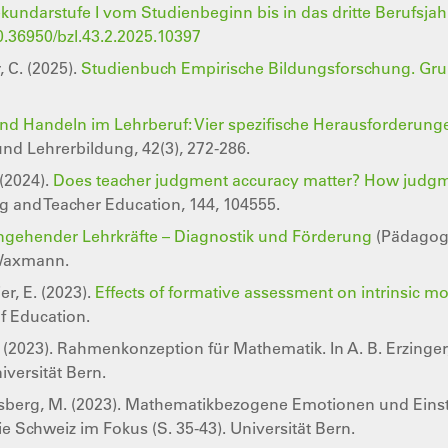
ndarstufe I vom Studienbeginn bis in das dritte Berufsjah
10.36950/bzl.43.2.2025.10397
, C. (2025).
Studienbuch Empirische Bildungsforschung. Gru
nd Handeln im Lehrberuf: Vier spezifische Herausforderung
und Lehrerbildung, 42(3), 272-286.
 (2024).
Does teacher judgment accuracy matter? How judgmen
ng and Teacher Education, 144, 104555.
ngehender Lehrkräfte – Diagnostik und Förderung
(Pädagogi
 Waxmann.
er, E. (2023).
Effects of formative assessment on intrinsic m
f Education.
 P. (2023). Rahmenkonzeption für Mathematik. In A. B. Erzinge
iversität Bern.
visberg, M. (2023). Mathematikbezogene Emotionen und Einste
ie Schweiz im Fokus (S. 35-43). Universität Bern.