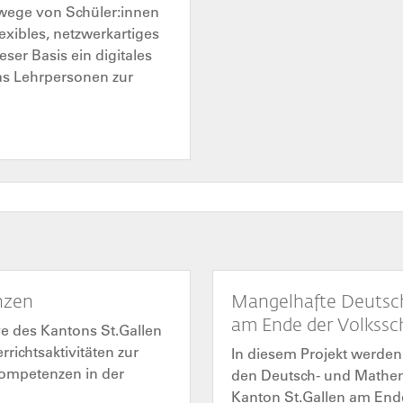
rnwege von Schüler:innen
exibles, netzwerkartiges
ser Basis ein digitales
das Lehrpersonen zur
nzen
Mangelhafte Deuts
am Ende der Volkssch
ive des Kantons St.Gallen
ichtsaktivitäten zur
In diesem Projekt werden 
Kompetenzen in der
den Deutsch- und Mathem
Kanton St.Gallen am Ende 