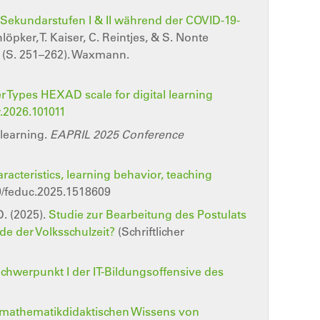
Sekundarstufen I & II während der COVID-19-
löpker, T. Kaiser, C. Reintjes, & S. Nonte
s (S. 251–262). Waxmann.
er Types HEXAD scale for digital learning
r.2026.101011
 learning.
EAPRIL 2025 Conference
acteristics, learning behavior, teaching
89/feduc.2025.1518609
D. (2025).
Studie zur Bearbeitung des Postulats
e der Volksschulzeit?
(Schriftlicher
Schwerpunkt I der IT-Bildungsoffensive des
mathematikdidaktischen Wissens von