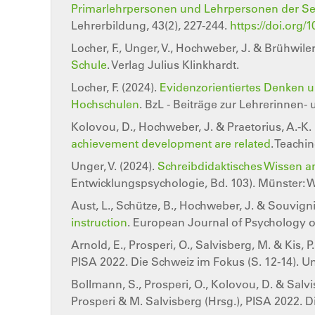
Primarlehrpersonen und Lehrpersonen der Seku
Lehrerbildung, 43(2), 227-244.
https://doi.org/
Locher, F., Unger, V., Hochweber, J. & Brühwiler
Schule
. Verlag Julius Klinkhardt.
Locher, F. (2024).
Evidenzorientiertes Denken u
Hochschulen
. BzL - Beiträge zur Lehrerinnen- 
Kolovou, D., Hochweber, J. & Praetorius, A.-K.
achievement development are related
. Teachi
Unger, V. (2024).
Schreibdidaktisches Wissen a
Entwicklungspsychologie, Bd. 103). Münster:
Aust, L., Schütze, B., Hochweber, J. & Souvigni
instruction
. European Journal of Psychology o
Arnold, E., Prosperi, O., Salvisberg, M. & Kis,
PISA 2022. Die Schweiz im Fokus (S. 12-14). Un
Bollmann, S., Prosperi, O., Kolovou, D. & Sal
Prosperi & M. Salvisberg (Hrsg.), PISA 2022. D