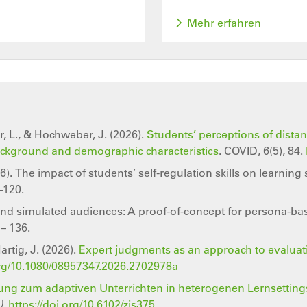
Mehr erfahren
r, L., & Hochweber, J. (2026).
Students’ perceptions of dista
ackground and demographic characteristics
. COVID, 6(5), 84.
26).
The impact of students’ self-regulation skills on learnin
–120.
k and simulated audiences: A proof-of-concept for persona-ba
 – 136.
rtig, J. (2026).
Expert judgments as an approach to evaluatin
org/10.1080/08957347.2026.2702978a
ng zum adaptiven Unterrichten in heterogenen Lernsetting
)
.
https://doi.org/10.6102/zis375