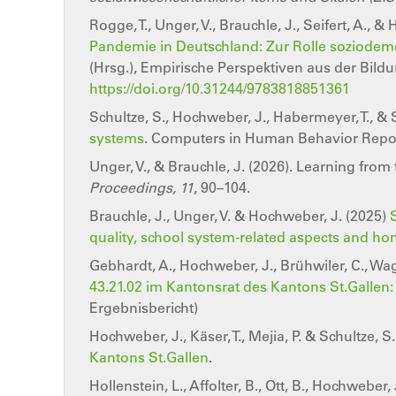
Rogge, T., Unger, V., Brauchle, J., Seifert, A., 
Pandemie in Deutschland: Zur Rolle soziodemo
(Hrsg.), Empirische Perspektiven aus der Bil
https://doi.org/10.31244/9783818851361
Schultze, S., Hochweber, J., Habermeyer, T., & 
systems
. Computers in Human Behavior Repor
Unger, V., & Brauchle, J. (2026). Learning from
Proceedings, 11
, 90–104.
Brauchle, J., Unger, V. & Hochweber, J. (2025)
quality, school system-related aspects and h
Gebhardt, A., Hochweber, J., Brühwiler, C., Wag
43.21.02 im Kantonsrat des Kantons St.Galle
Ergebnisbericht)
Hochweber, J., Käser, T., Mejia, P. & Schultze, S
Kantons St.Gallen
.
Hollenstein, L., Affolter, B., Ott, B., Hochweber,