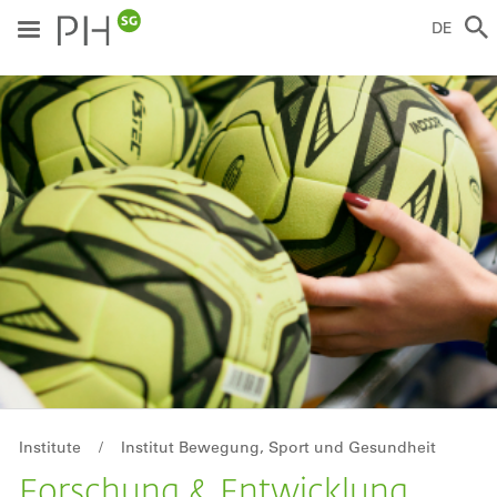
Direkt
zum
DE
Inhalt
ild
Breadcrumb
Institute
Institut Bewegung, Sport und Gesundheit
Forschung & Entwicklung