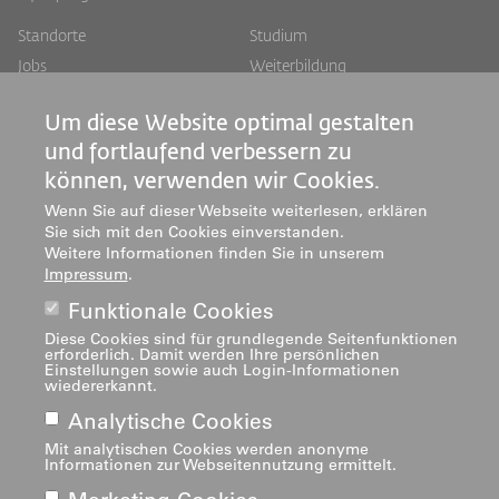
Footer
Footer
Standorte
Studium
Jobs
Weiterbildung
Links
rechts
Medien
Forschung & Entwicklung
Um diese Website optimal gestalten
Mediatheken
Dienstleistung
und fortlaufend verbessern zu
Institute
können, verwenden wir Cookies.
Zentren
Wenn Sie auf dieser Webseite weiterlesen, erklären
Über uns
Sie sich mit den Cookies einverstanden.
Weitere Informationen finden Sie in unserem
Impressum
.
Funktionale Cookies
Diese Cookies sind für grundlegende Seitenfunktionen
erforderlich. Damit werden Ihre persönlichen
Einstellungen sowie auch Login-Informationen
Impressum
wiedererkannt.
Footer
Analytische Cookies
navigation
Mit analytischen Cookies werden anonyme
Informationen zur Webseitennutzung ermittelt.