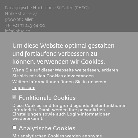
Pädagogische Hochschule St.Gallen (PHSG)
Notkerstrasse 27
9000 St.Gallen
Tel. +41 71 243 94 00
info@phsg.ch
Footer
Footer
Standorte
Studium
Um diese Website optimal gestalten
Jobs
Weiterbildung
Links
rechts
und fortlaufend verbessern zu
Medien
Forschung & Entwicklung
können, verwenden wir Cookies.
Mediatheken
Dienstleistung
Wenn Sie auf dieser Webseite weiterlesen, erklären
Institute
Sie sich mit den Cookies einverstanden.
Weitere Informationen finden Sie in unserem
Zentren
Impressum
.
Über uns
Funktionale Cookies
Diese Cookies sind für grundlegende Seitenfunktionen
erforderlich. Damit werden Ihre persönlichen
Einstellungen sowie auch Login-Informationen
wiedererkannt.
Analytische Cookies
Mit analytischen Cookies werden anonyme