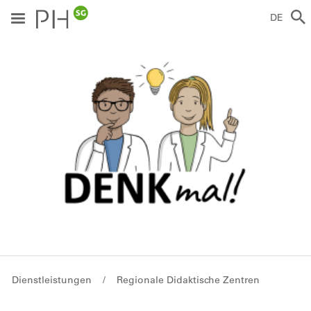
Direkt
zum
DE
Inhalt
ild
Breadcrumb
Dienstleistungen
Regionale Didaktische Zentren