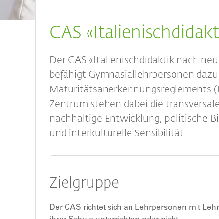
Breadcrumb
CAS «Italienischdida
Der CAS «Italienischdidaktik nach n
befähigt Gymnasiallehrpersonen dazu,
Maturitätsanerkennungsreglements (
Zentrum stehen dabei die transversale
nachhaltige Entwicklung, politische Bi
und interkulturelle Sensibilität.
Zielgruppe
Der CAS richtet sich an Lehrpersonen mit Lehr
ihrer Schule unterrichten oder nicht.