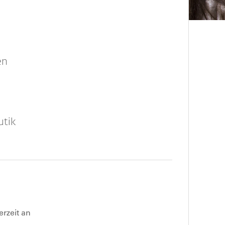
en
utik
erzeit an