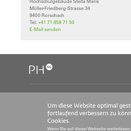
Hochschulgebäude Stella Maris
Müller-Friedberg-Strasse 34
9400
Rorschach
Tel:
+41 71 858 71 50
E-Mail senden
Pädagogische Hochschule St.Gallen (PHSG)
S
Notkerstrasse 27
J
Um diese Website optimal gest
9000 St.Gallen
M
Tel. +41 71 243 94 00
fortlaufend verbessern zu kön
info@phsg.ch
Cookies.
M
Wenn Sie auf dieser Webseite weiterlesen, 