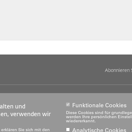
Abonnieren 
Footer
Footer
tandorte
Studium
obs
Weiterbildung
Funktionale Cookies
alten und
Links
rechts
edien
Forschung & Entwicklung
Diese Cookies sind für grundlege
nen, verwenden wir
werden Ihre persönlichen Einste
ediatheken
Dienstleistung
wiedererkannt.
Institute
Analytische Cookies
erklären Sie sich mit den