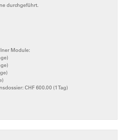
ine durchgeführt.
elner Module:
age)
age)
Tage)
e)
onsdossier: CHF 600.00 (1 Tag)