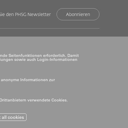
Sie den PHSG Newsletter
Abonnieren
nde Seitenfunktionen erforderlich. Damit
llungen sowie auch Login-Informationen
n anonyme Informationen zur
 Drittanbietern verwendete Cookies.
Impressum
 all cookies