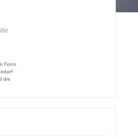
die
in Form
Bedarf
d die