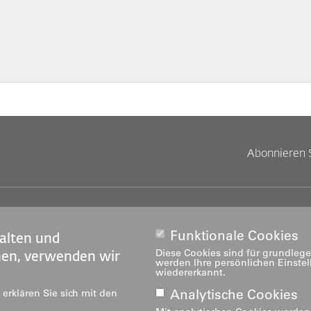
Abonnieren 
Footer
Footer
tandorte
Studium
obs
Weiterbildung
Funktionale Cookies
alten und
Links
rechts
edien
Forschung & Entwicklung
Diese Cookies sind für grundlege
nen, verwenden wir
werden Ihre persönlichen Einste
ediatheken
Dienstleistung
wiedererkannt.
Institute
Analytische Cookies
erklären Sie sich mit den