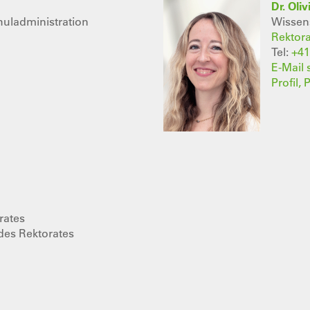
Dr. Oliv
huladministration
Wissens
Rektora
Tel:
+41
E-Mail
Profil,
rates
des Rektorates