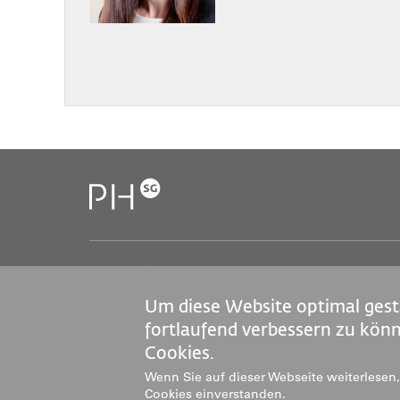
Pädagogische Hochschule St.Gallen (PHSG)
S
Notkerstrasse 27
J
Um diese Website optimal gest
9000 St.Gallen
M
Tel. +41 71 243 94 00
fortlaufend verbessern zu kön
info@phsg.ch
Cookies.
M
Wenn Sie auf dieser Webseite weiterlesen, 
Cookies einverstanden.