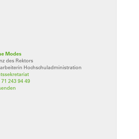
ne Modes
nz des Rektors
rbeiterin Hochschuladministration
tssekretariat
 71 243 94 49
 senden