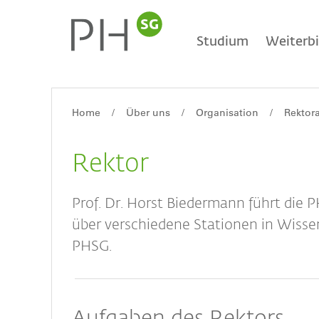
Direkt
Main
zum
Inhalt
Studium
Weiterb
navigation
Home
Über uns
Organisation
Rektora
Breadcrumb
Rektor
Prof. Dr. Horst Biedermann führt die 
über verschiedene Stationen in Wisse
PHSG.
Aufgaben des Rektors