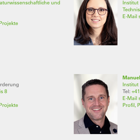
Naturwissenschaftliche und
Institu
Techni
E-Mail
Projekte
Manuel
örderung
Institu
is 8
Tel:
+41
E-Mail
Projekte
Profil,