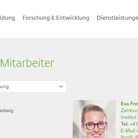
ildung
Forschung & Entwicklung
Dienstleistung
Mitarbeiter
lung
Eva Fre
Hadwig
Zentrum
Institu
Tel:
+41
E-Mail
Profil,