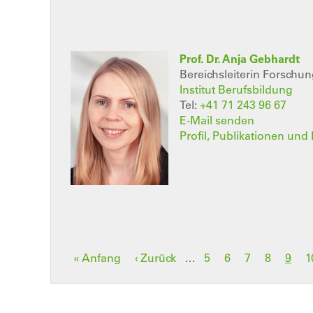
Prof. Dr. Anja Gebhardt
Bereichsleiterin Forschu
Institut Berufsbildung
Tel:
+41 71 243 96 67
E-Mail senden
Profil, Publikationen und 
Seitennummerierung
Erste
« Anfang
Vorherige
‹ Zurück
…
Seite
5
Seite
6
Seite
7
Seite
8
Aktue
9
S
1
Seite
Seite
Seite