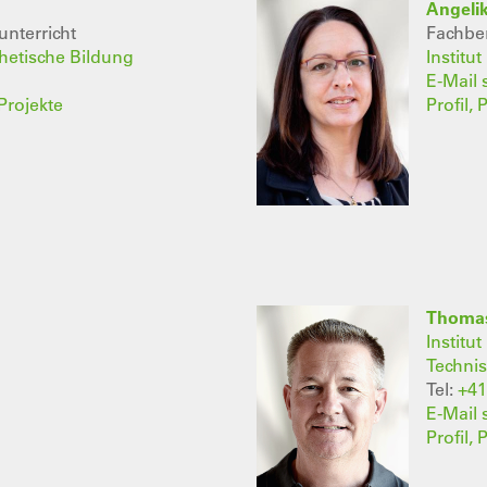
Angelik
unterricht
Fachber
thetische Bildung
Institu
E-Mail
Projekte
Profil,
Thomas
Institu
Techni
Tel:
+41
E-Mail
Profil,