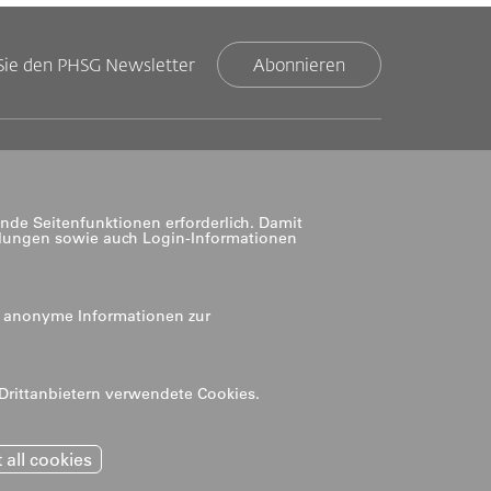
Sie den PHSG Newsletter
Abonnieren
nde Seitenfunktionen erforderlich. Damit
llungen sowie auch Login-Informationen
n anonyme Informationen zur
 Drittanbietern verwendete Cookies.
Impressum
 all cookies