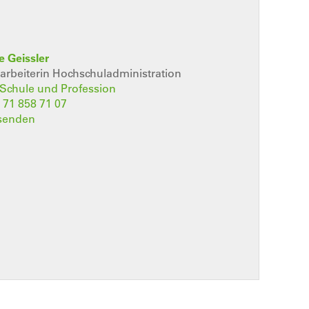
e Geissler
rbeiterin Hochschuladministration
t Schule und Profession
 71 858 71 07
 senden