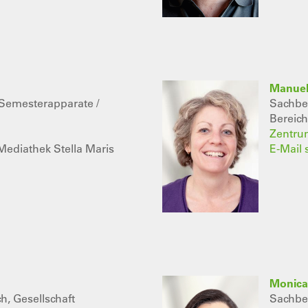
Manuel
(Semesterapparate /
Sachbea
Bereic
Zentru
Mediathek Stella Maris
E-Mail
Monica
h, Gesellschaft
Sachbea