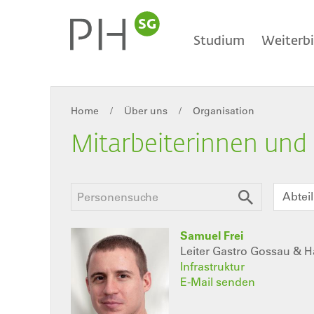
Direkt
Main
zum
Inhalt
Studium
Weiterb
navigation
Home
Über uns
Organisation
Breadcrumb
Mitarbeiterinnen und 
Abtei
Samuel Frei
Leiter Gastro Gossau & 
Infrastruktur
E-Mail senden