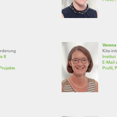
Verena 
örderung
Kita-in
is 8
Institu
E-Mail
Projekte
Profil,