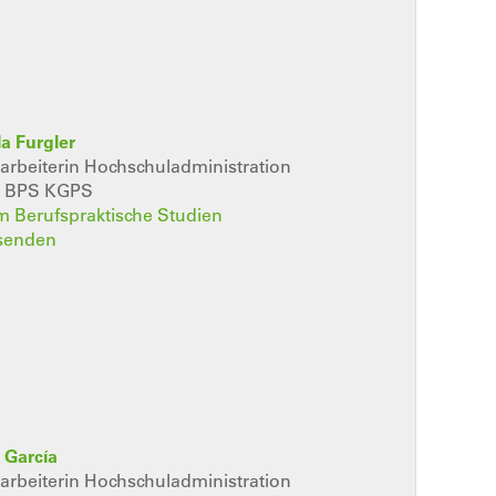
a Furgler
rbeiterin Hochschuladministration
h BPS KGPS
m Berufspraktische Studien
 senden
 García
rbeiterin Hochschuladministration