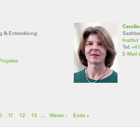
Carolin
ng & Entwicklung
Sachbea
Institu
Tel:
+41
E-Mail
Projekte
lle
eite
0
Seite
11
Seite
12
Seite
13
…
Nächste
Weiter ›
Letzte
Ende »
Seite
Seite