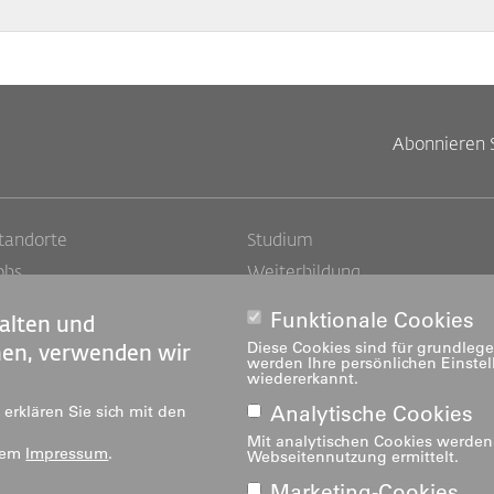
Abonnieren 
Footer
Footer
tandorte
Studium
obs
Weiterbildung
Links
rechts
edien
Forschung & Entwicklung
Funktionale Cookies
alten und
ediatheken
Dienstleistung
Diese Cookies sind für grundlege
nen, verwenden wir
werden Ihre persönlichen Einste
Institute
wiedererkannt.
Zentren
Analytische Cookies
erklären Sie sich mit den
Über uns
Mit analytischen Cookies werde
erem
Impressum
.
Webseitennutzung ermittelt.
Marketing-Cookies