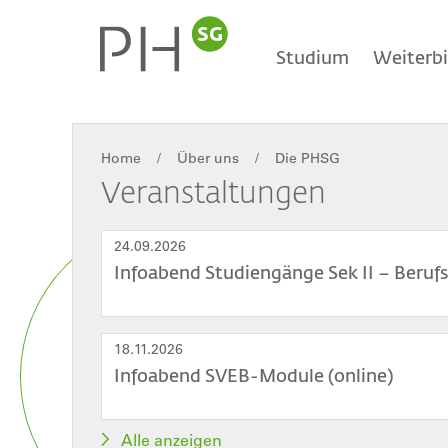
Direkt
Main
zum
Inhalt
Studium
Weiterb
navigation
Home
Über uns
Die PHSG
Breadcrumb
Veranstaltungen
24.09.2026
Infoabend Studiengänge Sek II – Beruf
18.11.2026
Infoabend SVEB-Module (online)
Alle anzeigen