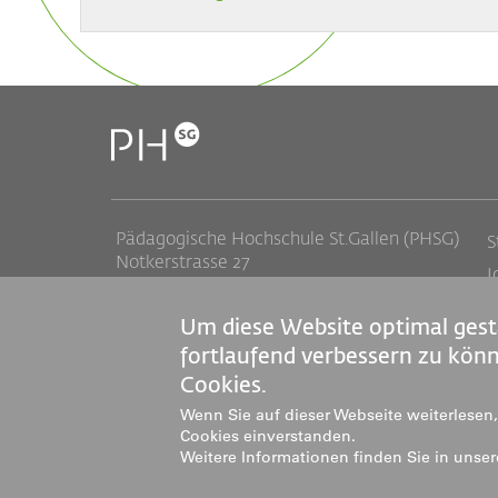
Pädagogische Hochschule St.Gallen (PHSG)
S
Notkerstrasse 27
J
9000 St.Gallen
M
Tel. +41 71 243 94 00
Um diese Website optimal gest
info@phsg.ch
M
fortlaufend verbessern zu kön
Cookies.
Wenn Sie auf dieser Webseite weiterlesen, 
Cookies einverstanden.
Weitere Informationen finden Sie in uns