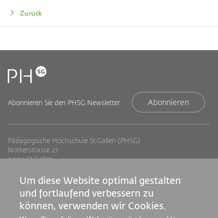
Zurück
Abonnieren
Abonnieren Sie den PHSG Newsletter
Pädagogische Hochschule St.Gallen (PHSG)
Notkerstrasse 27
9000 St.Gallen
Tel. +41 71 243 94 00
info@phsg.ch
Um diese Website optimal gestalten
und fortlaufend verbessern zu
Footer
Footer
Standorte
Studium
können, verwenden wir Cookies.
Jobs
Weiterbildung
Links
rechts