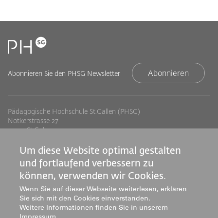
Abonnieren
Abonnieren Sie den PHSG Newsletter
Pädagogische Hochschule St.Gallen (PHSG)
Notkerstrasse 27
9000 St.Gallen
Tel. +41 71 243 94 00
info@phsg.ch
Um diese Website optimal gestalten
und fortlaufend verbessern zu
Footer
Footer
Standorte
Studium
können, verwenden wir Cookies.
Jobs
Weiterbildung
Links
rechts
Wenn Sie auf dieser Webseite weiterlesen, erklären
Medien
Forschung & Entwicklung
Sie sich mit den Cookies einverstanden.
Mediatheken
Dienstleistung
Weitere Informationen finden Sie in unserem
Impressum
.