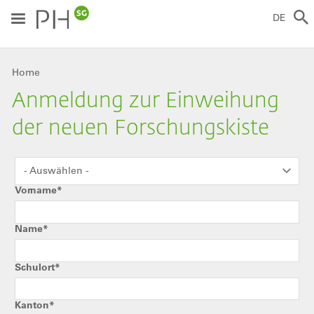
Direkt
zum
DE
Inhalt
Breadcrumb
Home
Anmeldung zur Einweihung
der neuen Forschungskiste
Geschlecht*
- Auswählen -
Vorname*
Name*
Schulort*
Kanton*