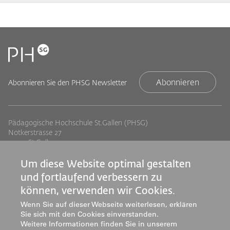
Abonnieren
Abonnieren Sie den PHSG Newsletter
Pädagogische Hochschule St.Gallen (PHSG)
Notkerstrasse 27
9000 St.Gallen
Tel. +41 71 243 94 00
info@phsg.ch
Um diese Website optimal gestalten
und fortlaufend verbessern zu
Footer
Footer
Standorte
Studium
können, verwenden wir Cookies.
Jobs
Weiterbildung
Links
rechts
Wenn Sie auf dieser Webseite weiterlesen, erklären
Medien
Forschung & Entwicklung
Sie sich mit den Cookies einverstanden.
Mediatheken
Dienstleistung
Weitere Informationen finden Sie in unserem