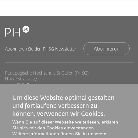
Abonnieren
Abonnieren Sie den PHSG Newsletter
Pädagogische Hochschule St.Gallen (PHSG)
Notkerstrasse 27
9000 St.Gallen
Tel. +41 71 243 94 00
info@phsg.ch
Um diese Website optimal gestalten
und fortlaufend verbessern zu
Footer
Footer
Standorte
Studium
können, verwenden wir Cookies.
Jobs
Weiterbildung
Links
rechts
Wenn Sie auf dieser Webseite weiterlesen, erklären
Medien
Forschung & Entwicklung
Sie sich mit den Cookies einverstanden.
Mediatheken
Dienstleistung
Weitere Informationen finden Sie in unserem