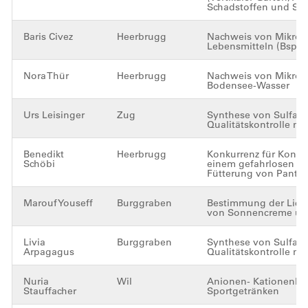
Schadstoffen und Sc
Baris Civez
Heerbrugg
Nachweis von Mikropl
Lebensmitteln (Bsp. S
Nora Thür
Heerbrugg
Nachweis von Mikropl
Bodensee-Wasser
Urs Leisinger
Zug
Synthese von Sulfan
Qualitätskontrolle mi
Benedikt
Heerbrugg
Konkurrenz für Kongo
Schöbi
einem gefahrlosen pH-
Fütterung von Pantoff
Marouf Youseff
Burggraben
Bestimmung der Licht
von Sonnencreme und
Livia
Burggraben
Synthese von Sulfam
Arpagagus
Qualitätskontrolle m
Nuria
Wil
Anionen- Kationenbe
Stauffacher
Sportgetränken