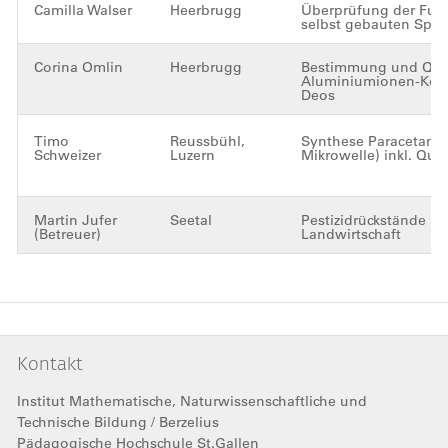
Camilla Walser
Heerbrugg
Überprüfung der Funk
selbst gebauten Spek
Corina Omlin
Heerbrugg
Bestimmung und Quan
Aluminiumionen-Konz
Deos
Timo
Reussbühl,
Synthese Paracetamol
Schweizer
Luzern
Mikrowelle) inkl. Qual
Martin Jufer
Seetal
Pestizidrückstände in
(Betreuer)
Landwirtschaft
Kontakt
Institut Mathematische, Naturwissenschaftliche und
Technische Bildung / Berzelius
Pädagogische Hochschule St.Gallen