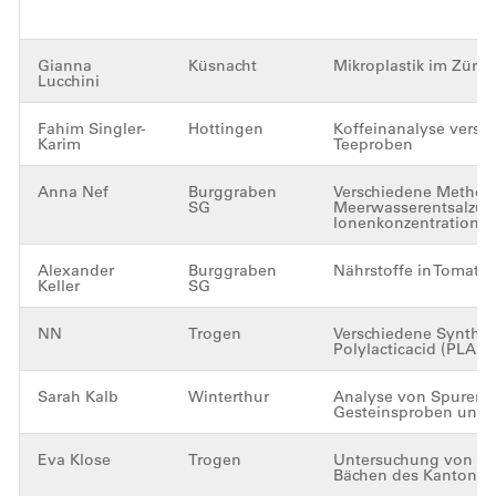
Gianna
Küsnacht
Mikroplastik im Züric
Lucchini
Fahim Singler-
Hottingen
Koffeinanalyse versc
Karim
Teeproben
Anna Nef
Burggraben
Verschiedene Method
SG
Meerwasserentsalzung
Ionenkonzentration
Alexander
Burggraben
Nährstoffe in Tomate
Keller
SG
NN
Trogen
Verschiedene Synthe
Polylacticacid (PLA)
Sarah Kalb
Winterthur
Analyse von Spurene
Gesteinsproben und 
Eva Klose
Trogen
Untersuchung von Mik
Bächen des Kantons 