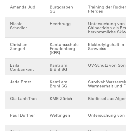
Amanda Jud
Burggraben
Training der Rückenm
SG
Pferdes
Nicole
Heerbrugg
Untersuchung von Is
Schedler
Chinacridon als Ersatz
herkömmliche Skiwac
Christian
Kantonsschule
Elektrolytgehalt in m
Zangerl
Freudenberg
Schweiss
(KFR)
Esila
Kanti am
UV-Schutz von Sonn
Conbankent
Brühl SG
Jada Ernst
Kanti am
Survival: Wasserreini
Brühl SG
Wärmeerhalt und Feu
Gia Lanh Tran
KME Zürich
Biodiesel aus Algen
Paul Duffner
Wettingen
Untersuchung von Zu