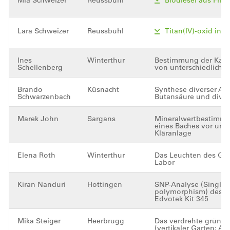
Lara Schweizer
Reussbühl
Titan(IV)-oxid in 
Ines
Winterthur
Bestimmung der Kali
Schellenberg
von unterschiedliche
Brando
Küsnacht
Synthese diverser Alk
Schwarzenbach
Butansäure und diver
Marek John
Sargans
Mineralwertbestimmu
eines Baches vor und
Kläranlage
Elena Roth
Winterthur
Das Leuchten des Gl
Labor
Kiran Nanduri
Hottingen
SNP-Analyse (Single 
polymorphism) des P
Edvotek Kit 345
Mika Steiger
Heerbrugg
Das verdrehte grüne 
(vertikaler Garten; A