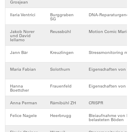
Grosjean
Ilaria Ventrici
Burggraben
DNA-Reparaturgene (
SG
Jakob Norer
Reussbühl
Motion Comic Marie C
und David
Iellamo
Jann Bär
Kreuzlingen
Stressmonitoring mit
Maria Fabian
Solothurn
Eigenschaften von S
Hanna
Frauenfeld
Eigenschaften von S
Boettcher
Anna Perman
Rämibühl ZH
CRISPR
Felice Nagele
Heerbrugg
Bleiaufnahme von Pf
belasteten Böden