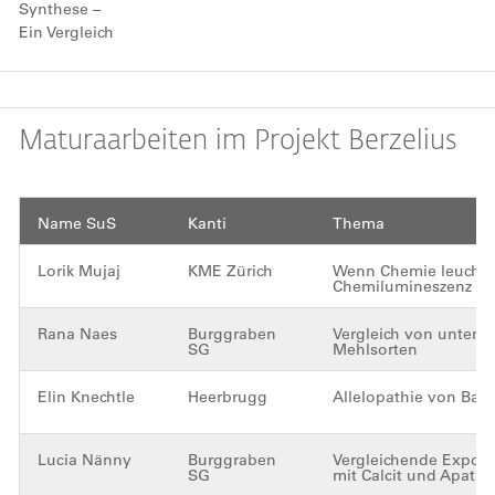
Synthese –
Ein Vergleich
Maturaarbeiten im Projekt Berzelius
Name SuS
Kanti
Thema
Lorik Mujaj
KME Zürich
Wenn Chemie leuchtet
Chemilumineszenz
Rana Naes
Burggraben
Vergleich von untersc
SG
Mehlsorten
Elin Knechtle
Heerbrugg
Allelopathie von Bas
Lucia Nänny
Burggraben
Vergleichende Exposi
SG
mit Calcit und Apatit