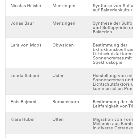
Nicolas Heisler
Menzingen
Synthese von Sulfani
auf Bakterienkultur
Jonas Baur
Menzingen
Synthese der Sulfona
und Sulfapyridin und 
Bakterien
Lara von Moos
Obwalden
Bestimmung der
Extinktionskoeffizien
Lichtschutzfaktoren v
Sonnencremes mit UV
Spektroskopie
Leuda Sabani
Uster
Herstellung von mine
Sonnencremes und B
Lichtschutzfaktors un
kommerziellen Produ
Enis Bajrami
Romanshorn
Bestimmung der elekt
Leitfähigkeit von Trif
Klara Huber
Olten
Migration von Forma
Melamin aus Bambus
in diverse Getränke