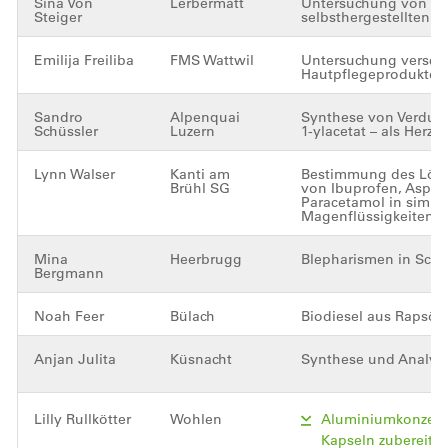
Sina Von
Lerbermatt
Untersuchung von ge
Steiger
selbsthergestellten 
Emilija Freiliba
FMS Wattwil
Untersuchung versch
Hautpflegeprodukte
Sandro
Alpenquai
Synthese von Verdural
Schüssler
Luzern
1-ylacetat – als Herzn
Lynn Walser
Kanti am
Bestimmung des Lösu
Brühl SG
von Ibuprofen, Aspir
Paracetamol in simuli
Magenflüssigkeiten
Mina
Heerbrugg
Blepharismen in Schu
Bergmann
Noah Feer
Bülach
Biodiesel aus Rapsöl
Anjan Julita
Küsnacht
Synthese und Analyse
Lilly Rullkötter
Wohlen
Aluminiumkonzentr
Kapseln zubereite