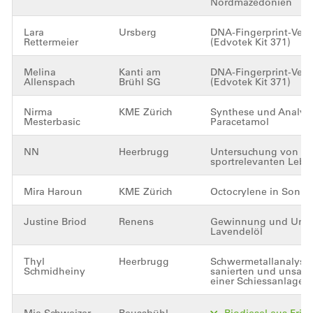
Nordmazedonien
Lara
Ursberg
DNA-Fingerprint-Verb
Rettermeier
(Edvotek Kit 371)
Melina
Kanti am
DNA-Fingerprint-Verb
Allenspach
Brühl SG
(Edvotek Kit 371)
Nirma
KME Zürich
Synthese und Analys
Mesterbasic
Paracetamol
NN
Heerbrugg
Untersuchung von Pro
sportrelevanten Lebe
Mira Haroun
KME Zürich
Octocrylene in Sonn
Justine Briod
Renens
Gewinnung und Unte
Lavendelöl
Thyl
Heerbrugg
Schwermetallanalyse 
Schmidheiny
sanierten und unsani
einer Schiessanlage
Mia Schweizer
Reussbühl
Biodiesel aus Fritti