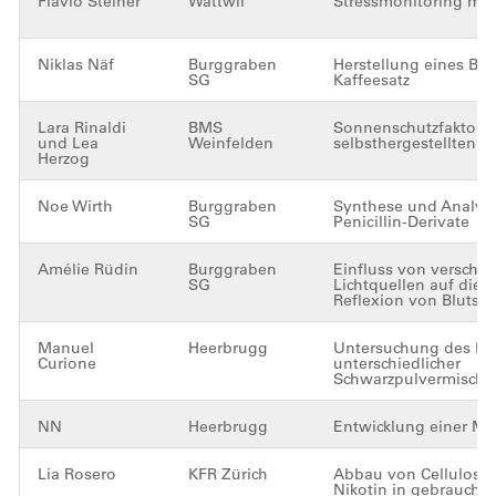
Flavio Steiner
Wattwil
Stressmonitoring mit
Niklas Näf
Burggraben
Herstellung eines Bre
SG
Kaffeesatz
Lara Rinaldi
BMS
Sonnenschutzfaktor b
und Lea
Weinfelden
selbsthergestellten 
Herzog
Noe Wirth
Burggraben
Synthese und Analyse
SG
Penicillin-Derivate
Amélie Rüdin
Burggraben
Einfluss von verschi
SG
Lichtquellen auf die 
Reflexion von Blutsp
Manuel
Heerbrugg
Untersuchung des Br
Curione
unterschiedlicher
Schwarzpulvermisch
NN
Heerbrugg
Entwicklung einer Mu
Lia Rosero
KFR Zürich
Abbau von Cellulosea
Nikotin in gebraucht