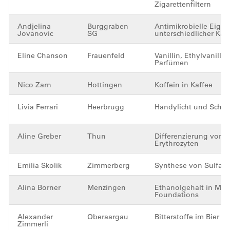
Zigarettenfiltern
Andjelina
Burggraben
Antimikrobielle Eigen
Jovanovic
SG
unterschiedlicher Kaf
Eline Chanson
Frauenfeld
Vanillin, Ethylvanilli
Parfümen
Nico Zarn
Hottingen
Koffein in Kaffee
Livia Ferrari
Heerbrugg
Handylicht und Schlaf
Aline Greber
Thun
Differenzierung von 
Erythrozyten
Emilia Skolik
Zimmerberg
Synthese von Sulfath
Alina Borner
Menzingen
Ethanolgehalt in Mak
Foundations
Alexander
Oberaargau
Bitterstoffe im Bier
Zimmerli