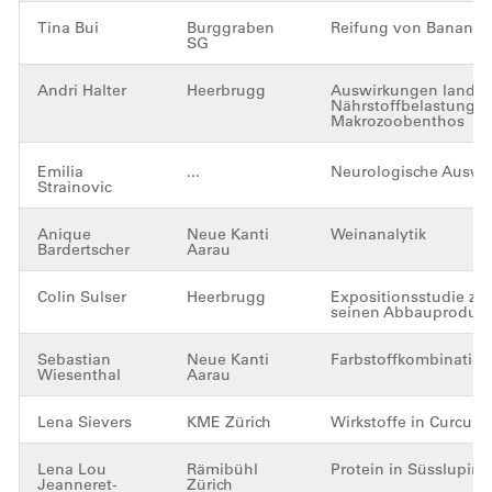
Tina Bui
Burggraben
Reifung von Bananen
SG
Andri Halter
Heerbrugg
Auswirkungen landwir
Nährstoffbelastung a
Makrozoobenthos
Emilia
...
Neurologische Auswi
Strainovic
Anique
Neue Kanti
Weinanalytik
Bardertscher
Aarau
Colin Sulser
Heerbrugg
Expositionsstudie zu
seinen Abbauproduk
Sebastian
Neue Kanti
Farbstoffkombination 
Wiesenthal
Aarau
Lena Sievers
KME Zürich
Wirkstoffe in Curcum
Lena Lou
Rämibühl
Protein in Süsslupine
Jeanneret-
Zürich