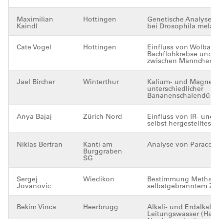
Maximilian
Hottingen
Genetische Analysen
Kaindl
bei Drosophila melan
Cate Vogel
Hottingen
Einfluss von Wolbachi
Bachflohkrebse und U
zwischen Männchen 
Jael Bircher
Winterthur
Kalium- und Magnes
unterschiedlicher
Bananenschalendüng
Anya Bajaj
Zürich Nord
Einfluss von IR- und 
selbst hergestelltes 
Niklas Bertran
Kanti am
Analyse von Paracet
Burggraben
SG
Sergej
Wiedikon
Bestimmung Methanol
Jovanovic
selbstgebranntem Z
Bekim Vinca
Heerbrugg
Alkali- und Erdalkali
Leitungswasser (Hah